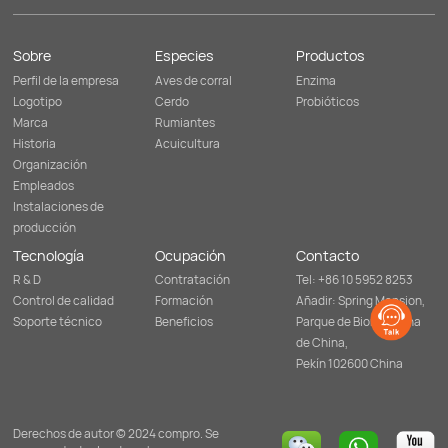
Sobre
Especies
Productos
Perfil de la empresa
Aves de corral
Enzima
Logotipo
Cerdo
Probióticos
Marca
Rumiantes
Historia
Acuicultura
Organización
Empleados
Instalaciones de
producción
Tecnología
Ocupación
Contacto
R & D
Contratación
Tel: +86 10 5952 8253
Control de calidad
Formación
Añadir: Spring Mansion,
Soporte técnico
Beneficios
Parque de Biomedicina
de China,
Pekín 102600 China
Derechos de autor © 2024 compro. Se