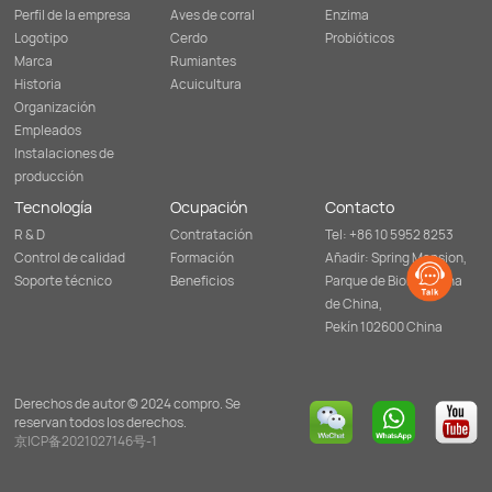
Perfil de la empresa
Aves de corral
Enzima
Logotipo
Cerdo
Probióticos
Marca
Rumiantes
Historia
Acuicultura
Organización
Empleados
Instalaciones de
producción
Tecnología
Ocupación
Contacto
R & D
Contratación
Tel: +86 10 5952 8253
Control de calidad
Formación
Añadir: Spring Mansion,
Soporte técnico
Beneficios
Parque de Biomedicina
de China,
Pekín 102600 China
Derechos de autor © 2024 compro. Se
reservan todos los derechos.
京ICP备2021027146号-1