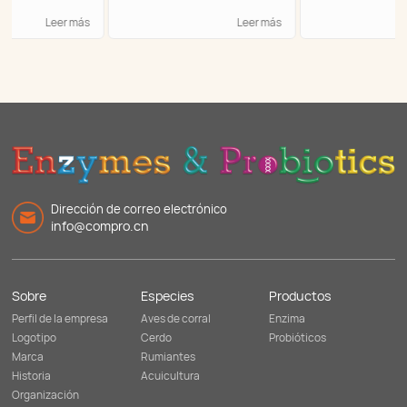
Leer más
Leer más
Dirección de correo electrónico
info@compro.cn
Sobre
Especies
Productos
Perfil de la empresa
Aves de corral
Enzima
Logotipo
Cerdo
Probióticos
Marca
Rumiantes
Historia
Acuicultura
Organización