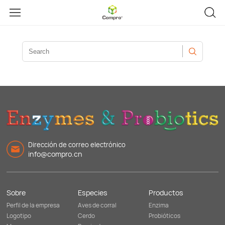
Inicio
Dirección de correo electrónico
info@compro.cn
Sobre
Especies
Productos
Perfil de la empresa
Aves de corral
Enzima
Logotipo
Cerdo
Probióticos