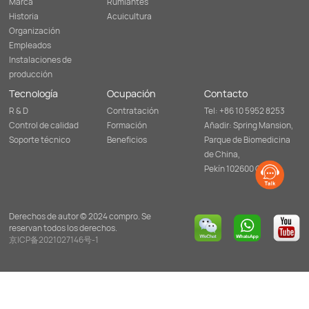
Marca
Rumiantes
Historia
Acuicultura
Organización
Empleados
Instalaciones de
producción
Tecnología
Ocupación
Contacto
R & D
Contratación
Tel: +86 10 5952 8253
Control de calidad
Formación
Añadir: Spring Mansion,
Soporte técnico
Beneficios
Parque de Biomedicina
de China,
Pekín 102600 China
Derechos de autor © 2024 compro. Se
reservan todos los derechos.
京ICP备2021027146号-1