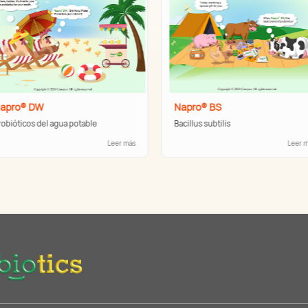
pro® DW
Napro® BS
bióticos del agua potable
Bacillus subtilis
Leer más
Leer má