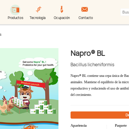
Productos
Tecnología
Ocupación
Contacto
s
Napro® BL
Bacillus licheniformis
®
Napro
BL contiene una cepa única de Baci
animales. Mantiene el equilibrio de la micr
reproductivo y reduciendo el uso de antibi
del crecimiento.
De
Apariencia
Paquete