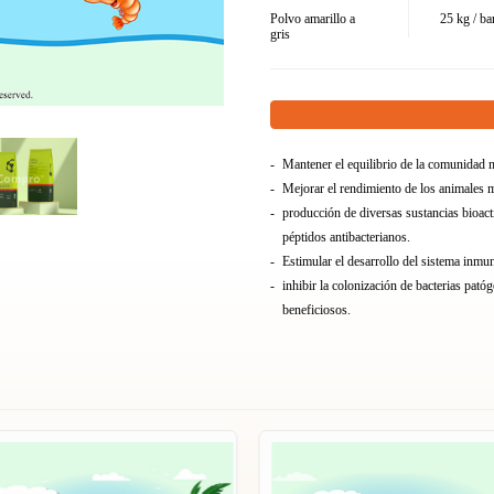
Polvo amarillo a
25 kg / bar
gris
Mantener el equilibrio de la comunidad m
Mejorar el rendimiento de los animales m
producción de diversas sustancias bioact
péptidos antibacterianos.
Estimular el desarrollo del sistema inmun
inhibir la colonización de bacterias pat
beneficiosos.