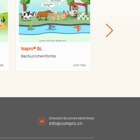
Napro® BL
Napro® AY
Bacillus licheniformis
Levadura activa
s
Leer más
Dirección de correo electrónico
info@compro.cn