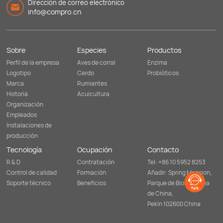
Dirección de correo electrónico
info@compro.cn
Sobre
Especies
Productos
Perfil de la empresa
Aves de corral
Enzima
Logotipo
Cerdo
Probióticos
Marca
Rumiantes
Historia
Acuicultura
Organización
Empleados
Instalaciones de
producción
Tecnología
Ocupación
Contacto
R & D
Contratación
Tel: +86 10 5952 8253
Control de calidad
Formación
Añadir: Spring Mansion,
Soporte técnico
Beneficios
Parque de Biomedicina
de China,
Pekín 102600 China